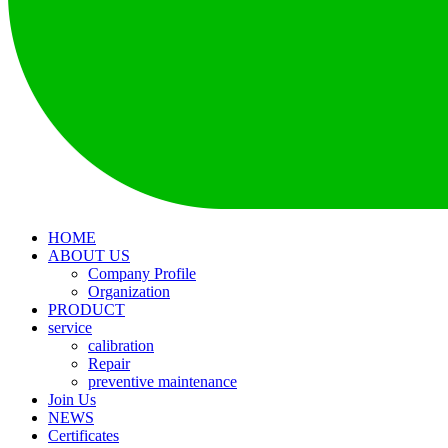
HOME
ABOUT US
Company Profile
Organization
PRODUCT
service
calibration
Repair
preventive maintenance
Join Us
NEWS
Certificates