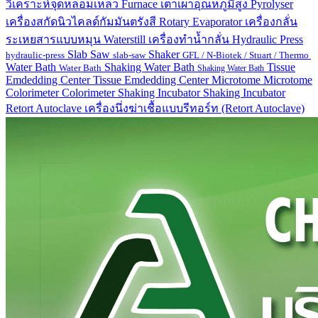
วิเคราะห์จุดหลอมเหลว
Furnace
เตาเผาอุณหภูมิสูง
Pyrolyser
เครื่องสกัดนิวไคลด์กัมมันตรังสี
Rotary Evaporator
เครื่องกลั่น
ระเหยสารแบบหมุน
Waterstill
เครื่องทำน้ำกลั่น
Hydraulic Press
Slab Saw
Shaker
hydraulic-press
slab-saw
GFL / N-Biotek / Stuart / Thermo
Water Bath
Shaking Water Bath
Tissue
Water Bath
Shaking Water Bath
Emdedding Center
Tissue Emdedding Center
Microtome
Microtome
Colorimeter
Colorimeter
Shaking Incubator
Shaking Incubator
Retort Autoclave
เครื่องนึ่งฆ่าเชื้อแบบรีทอร์ท (Retort Autoclave)