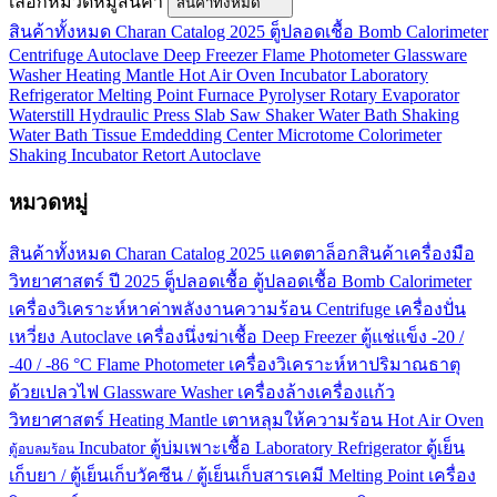
เลือกหมวดหมู่สินค้า
สินค้าทั้งหมด
สินค้าทั้งหมด
Charan Catalog 2025
ตู็ปลอดเชื้อ
Bomb Calorimeter
Centrifuge
Autoclave
Deep Freezer
Flame Photometer
Glassware
Washer
Heating Mantle
Hot Air Oven
Incubator
Laboratory
Refrigerator
Melting Point
Furnace
Pyrolyser
Rotary Evaporator
Waterstill
Hydraulic Press
Slab Saw
Shaker
Water Bath
Shaking
Water Bath
Tissue Emdedding Center
Microtome
Colorimeter
Shaking Incubator
Retort Autoclave
หมวดหมู่
สินค้าทั้งหมด
Charan Catalog 2025
แคตตาล็อกสินค้าเครื่องมือ
วิทยาศาสตร์ ปี 2025
ตู็ปลอดเชื้อ
ตู้ปลอดเชื้อ
Bomb Calorimeter
เครื่องวิเคราะห์หาค่าพลังงานความร้อน
Centrifuge
เครื่องปั่น
เหวี่ยง
Autoclave
เครื่องนึ่งฆ่าเชื้อ
Deep Freezer
ตู้แช่แข็ง -20 /
-40 / -86 °C
Flame Photometer
เครื่องวิเคราะห์หาปริมาณธาตุ
ด้วยเปลวไฟ
Glassware Washer
เครื่องล้างเครื่องแก้ว
วิทยาศาสตร์
Heating Mantle
เตาหลุมให้ความร้อน
Hot Air Oven
Incubator
ตู้บ่มเพาะเชื้อ
Laboratory Refrigerator
ตู้เย็น
ตู้อบลมร้อน
เก็บยา / ตู้เย็นเก็บวัคซีน / ตู้เย็นเก็บสารเคมี
Melting Point
เครื่อง