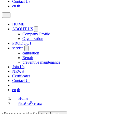
Contact Us
en
th
HOME
ABOUT US
Company Profile
Organization
PRODUCT
service
calibration
Repair
preventive maintenance
Join Us
NEWS
Certificates
Contact Us
en
th
Home
สินค้าทั้งหมด