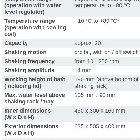
(operation with water
temperature to +80 °C
level regulator)
Temperature range
+10 °C to +80 °C*
(operation with cooling
coil)
Capacity
approx. 20 l
Shaking motion
orbital, with on / off switch
Shaking frequency
from 10 - 250 rpm
Shaking amplitude
14 mm
Working height of bath
190 mm (above bottom of
(including lid)
shaking rack)
Max. water level above
105 mm / 90 mm
shaking rack / tray
Inner dimensions
450 x 300 x 160 mm
(W x D x H)
Exterior dimensions
635 x 505 x 400 mm
(W x D x H)