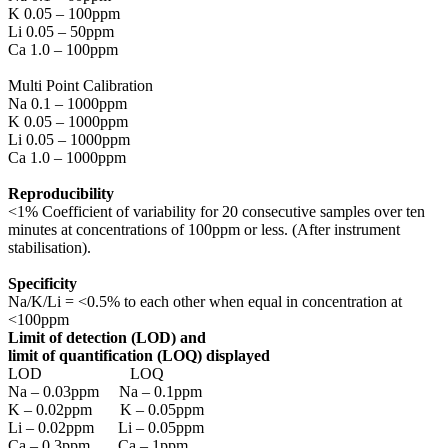
K 0.05 – 100ppm
Li 0.05 – 50ppm
Ca 1.0 – 100ppm
Multi Point Calibration
Na 0.1 – 1000ppm
K 0.05 – 1000ppm
Li 0.05 – 1000ppm
Ca 1.0 – 1000ppm
Reproducibility
<1% Coefficient of variability for 20 consecutive samples over ten
minutes at concentrations of 100ppm or less. (After instrument
stabilisation).
Specificity
Na/K/Li = <0.5% to each other when equal in concentration at
<100ppm
Limit of detection (LOD) and
limit of quantification (LOQ) displayed
LOD LOQ
Na – 0.03ppm Na – 0.1ppm
K – 0.02ppm K – 0.05ppm
Li – 0.02ppm Li – 0.05ppm
Ca – 0.3ppm Ca – 1ppm