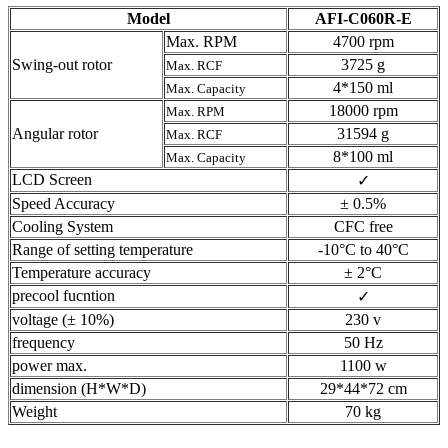
Model
AFI-C060R-E
Max. RPM
4700 rpm
Swing-out rotor
3725 g
Max. RCF
4*150 ml
Max. Capacity
18000 rpm
Max. RPM
Angular rotor
31594 g
Max. RCF
8*100 ml
Max. Capacity
LCD Screen
✓
Speed Accuracy
± 0.5%
Cooling System
CFC free
Range of setting temperature
-10°C to 40°C
Temperature accuracy
± 2°C
precool fucntion
✓
voltage (± 10%)
230 v
frequency
50 Hz
power max.
1100 w
dimension (H*W*D)
29*44*72 cm
Weight
70 kg