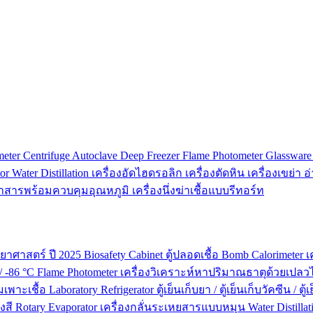
meter
Centrifuge
Autoclave
Deep Freezer
Flame Photometer
Glasswar
tor
Water Distillation
เครื่องอัดไฮดรอลิก
เครื่องตัดหิน
เครื่องเขย่า
อ
ย่าสารพร้อมควบคุมอุณหภูมิ
เครื่องนึ่งฆ่าเชื้อแบบรีทอร์ท
ยาศาสตร์ ปี 2025
Biosafety Cabinet
ตู้ปลอดเชื้อ
Bomb Calorimeter
เ
 / -86 °C
Flame Photometer
เครื่องวิเคราะห์หาปริมาณธาตุด้วยเปลว
่มเพาะเชื้อ
Laboratory Refrigerator
ตู้เย็นเก็บยา / ตู้เย็นเก็บวัคซีน / ต
งสี
Rotary Evaporator
เครื่องกลั่นระเหยสารแบบหมุน
Water Distillat