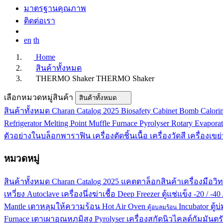
มาตรฐานคุณภาพ
ติดต่อเรา
en
th
Home
สินค้าทั้งหมด
THERMO Shaker
THERMO Shaker
เลือกหมวดหมู่สินค้า
สินค้าทั้งหมด
สินค้าทั้งหมด
Charan Catalog 2025
Biosafety Cabinet
Bomb Calori
Refrigerator
Melting Point
Muffle Furnace
Pyrolyser
Rotary Evapora
ตัวอย่างในบล็อกพาราฟิน
เครื่องตัดชิ้นเนื้อ
เครื่องวัดสี
เครื่องเข
หมวดหมู่
สินค้าทั้งหมด
Charan Catalog 2025
แคตตาล็อกสินค้าเครื่องมือวิท
เหวี่ยง
Autoclave
เครื่องนึ่งฆ่าเชื้อ
Deep Freezer
ตู้แช่แข็ง -20 / -40
Mantle
เตาหลุมให้ความร้อน
Hot Air Oven
Incubator
ตู้บ
ตู้อบลมร้อน
Furnace
เตาเผาอุณหภูมิสูง
Pyrolyser
เครื่องสกัดนิวไคลด์กัมมันตรั