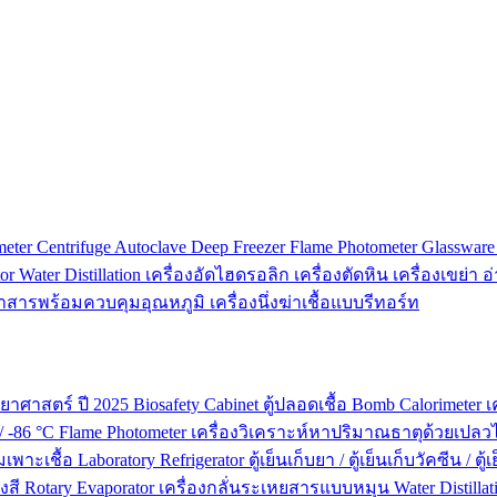
meter
Centrifuge
Autoclave
Deep Freezer
Flame Photometer
Glasswar
tor
Water Distillation
เครื่องอัดไฮดรอลิก
เครื่องตัดหิน
เครื่องเขย่า
อ
ย่าสารพร้อมควบคุมอุณหภูมิ
เครื่องนึ่งฆ่าเชื้อแบบรีทอร์ท
ยาศาสตร์ ปี 2025
Biosafety Cabinet
ตู้ปลอดเชื้อ
Bomb Calorimeter
เ
 / -86 °C
Flame Photometer
เครื่องวิเคราะห์หาปริมาณธาตุด้วยเปลว
่มเพาะเชื้อ
Laboratory Refrigerator
ตู้เย็นเก็บยา / ตู้เย็นเก็บวัคซีน / ต
งสี
Rotary Evaporator
เครื่องกลั่นระเหยสารแบบหมุน
Water Distillat