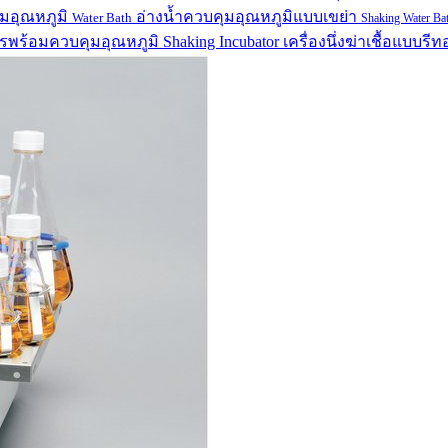
ุมอุณหภูมิ
อ่างน้ำควบคุมอุณหภูมิแบบเขย่า
Water Bath
Shaking Water Ba
สารพร้อมควบคุมอุณหภูมิ
Shaking Incubator
เครื่องนึ่งฆ่าเชื้อแบบรีท